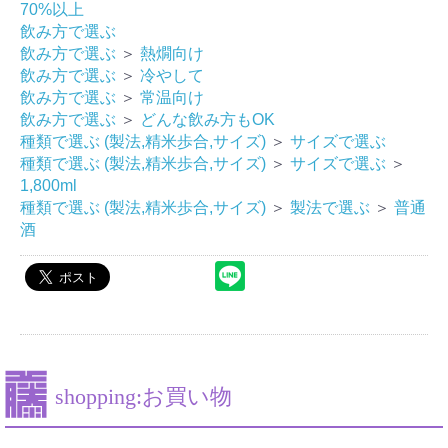
70%以上
飲み方で選ぶ
飲み方で選ぶ
＞
熱燗向け
飲み方で選ぶ
＞
冷やして
飲み方で選ぶ
＞
常温向け
飲み方で選ぶ
＞
どんな飲み方もOK
種類で選ぶ (製法,精米歩合,サイズ)
＞
サイズで選ぶ
種類で選ぶ (製法,精米歩合,サイズ)
＞
サイズで選ぶ
＞
1,800ml
お買い物を続ける
カートへ進む
種類で選ぶ (製法,精米歩合,サイズ)
＞
製法で選ぶ
＞
普通
酒
shopping:お買い物