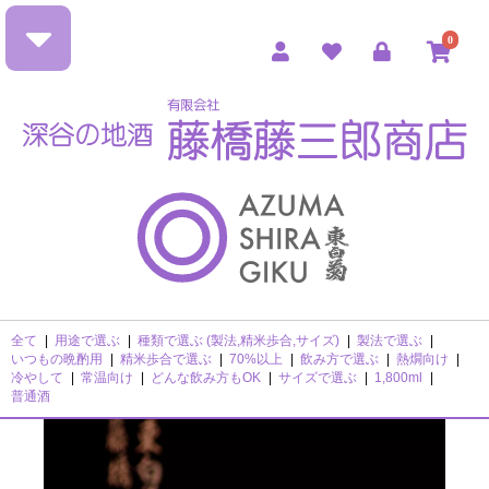
0
全て
|
用途で選ぶ
|
種類で選ぶ (製法,精米歩合,サイズ)
|
製法で選ぶ
|
いつもの晩酌用
|
精米歩合で選ぶ
|
70%以上
|
飲み方で選ぶ
|
熱燗向け
|
冷やして
|
常温向け
|
どんな飲み方もOK
|
サイズで選ぶ
|
1,800ml
|
普通酒