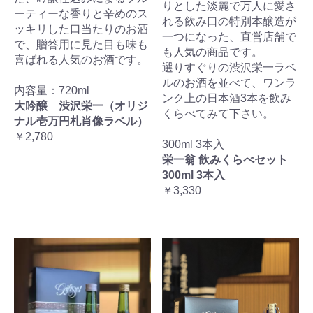
りとした淡麗で万人に愛さ
ーティーな香りと辛めのス
れる飲み口の特別本醸造が
ッキリした口当たりのお酒
一つになった、直営店舗で
で、贈答用に見た目も味も
も人気の商品です。
喜ばれる人気のお酒です。
選りすぐりの渋沢栄一ラベ
ルのお酒を並べて、ワンラ
内容量：720ml
ンク上の日本酒3本を飲み
大吟醸 渋沢栄一（オリジ
くらべてみて下さい。
ナル壱万円札肖像ラベル）
￥2,780
300ml 3本入
栄一翁 飲みくらべセット
300ml 3本入
￥3,330