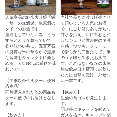
人気商品の純米大吟醸「栄
当社で長きに渡り販売させ
一翁」の無濾過、生原酒の
て頂いている人気のお酒
タイプのお酒です。
で、にごり酒にありがちな
濾過をしていない為、うっ
甘さを抑え、口に含むとジ
すらとオリが舞っていて、
ュワジュワと微炭酸の刺激
香り味わい共に、五百万石
を感じつつも、クリーミー
の良質な米の華やかで濃厚
で滑らかな口当たりで、米
な旨味をダイレクトに楽し
のうま味が生きたお酒で
める、人気No.1の感動の味
す。これはなかなかの未体
わいです。
験な飲み口！店頭で試飲し
た方は衝撃を受け、外せな
【冬季以外生酒クール便対
い一本です。
応商品】
同時購入された他の商品も
【飲み方】
クール便でのお届けとなり
生酒の為ガスが発生しま
ます。
す。
開封時にキャップを緩めて
【飲み方】
ガスを抜き、キャップを閉