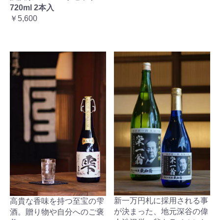
720ml 2本入
￥5,600
新一万円札に採用される事
高貴な香味を持つ至宝の雫
が決まった、地元深谷の偉
酒。贈り物や自分へのご褒