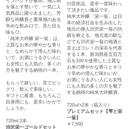
インパクトが最高。飛ぶ鳥
の芸術品、是非一度味わっ
を落とす勢いで、一気に人
て頂きたい逸品です。
気商品に躍り出ました。芳
純米大吟醸「栄一翁」は日
醇な吟醸香と重厚感のある
本の経済社会を生み出した
辛めな飲み口で、見た目も
地元の偉人渋沢栄一翁の功
味も◎。
績を称える、地元道の駅な
「純米大吟醸 栄一翁」は、
どでも渋沢栄一翁の地酒と
上質なお米の華やかな香り
言えばコレ！の深谷を代表
と、なめらかで澄んだ味わ
する１本。新潟県産五百万
いで、お酒にうるさい人に
石を100％使用した上質な
も女性にも人気の、多くの
お米の華やかな香りとキリ
方を魅了する納得の一本。
リ辛めの澄んだ味わいが、
お酒にうるさい人にも女性
もらって嬉しい、見てビッ
にも人気の多くの方を魅了
クリ、飲んで美味しい。
する納得の純米大吟醸酒。
ギフトに最適、もちろんご
自身用にも、是非いかがで
720㎖×2本（箱入り）
しょうか。
プレミアムセット【雫と栄
一翁】
720ml 2本
￥7,500
渋沢栄一ゴールドセット