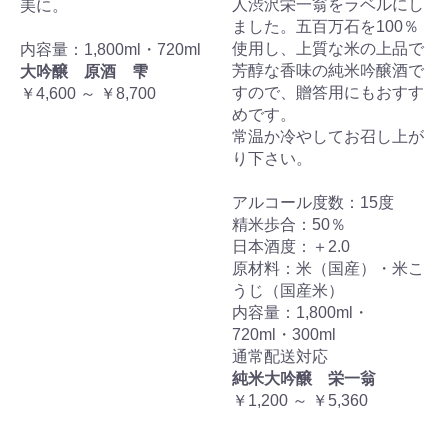
人渋沢栄一翁をラベルにし
美に。
ました。五百万石を100％
使用し、上質な米の上品で
内容量：1,800ml・720ml
芳醇な香味の純米吟醸酒で
大吟醸 原酒 雫
すので、贈答用にもおすす
￥4,600 ～ ￥8,700
めです。
常温か冷やしてお召し上が
り下さい。
アルコール度数：15度
精米歩合：50％
日本酒度：＋2.0
原材料：米（国産）・米こ
うじ（国産米）
内容量：1,800ml・
720ml・300ml
通常配送対応
純米大吟醸 栄一翁
￥1,200 ～ ￥5,360