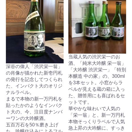
当蔵人気の渋沢栄一のお
酒、「純米大吟醸 栄一翁」
深谷の偉人「渋沢栄一翁」
「大吟醸 渋沢栄一」「特別
の肖像が描かれた新壱円札
本醸造 中の家」の、300ml
の発行を記念してつくられ
を3本セット。小窓からラ
た、インパクト大のオリジ
ベルが見える蔵の箱に入っ
ナルラベル。
た、贈答用にも喜ばれるセ
まるで本物の新一万円札を
ットです。
貼ったかのようなインパク
華やかな味わいで人気の
ト大の、今、注目度ナンバ
「栄一翁」と、新一万円札
ーワンの大吟醸酒。
本物そっくりラベルで人気
五百万石を50％磨き上げ
急上昇の大吟醸に、すっき
た、吟醸仕込みによるフル