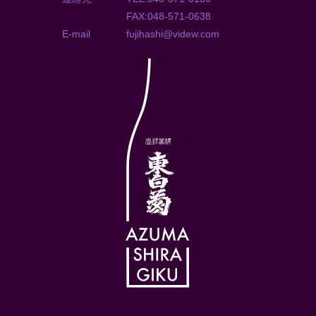
FAX:048-571-0638
E-mail
fujihashi@videw.com