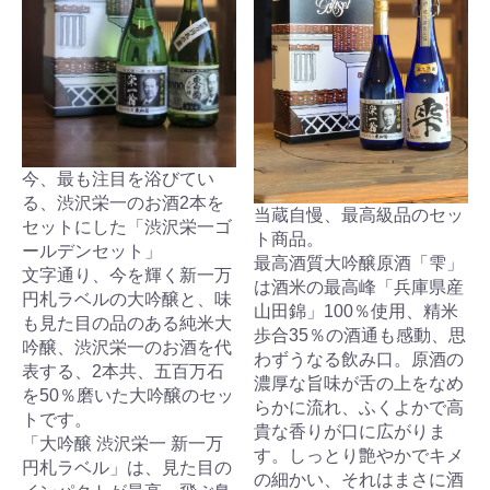
今、最も注目を浴びてい
る、渋沢栄一のお酒2本を
当蔵自慢、最高級品のセッ
セットにした「渋沢栄一ゴ
ト商品。
ールデンセット」
最高酒質大吟醸原酒「雫」
文字通り、今を輝く新一万
は酒米の最高峰「兵庫県産
円札ラベルの大吟醸と、味
山田錦」100％使用、精米
も見た目の品のある純米大
歩合35％の酒通も感動、思
吟醸、渋沢栄一のお酒を代
わずうなる飲み口。原酒の
表する、2本共、五百万石
濃厚な旨味が舌の上をなめ
を50％磨いた大吟醸のセッ
らかに流れ、ふくよかで高
トです。
貴な香りが口に広がりま
「大吟醸 渋沢栄一 新一万
す。しっとり艶やかでキメ
円札ラベル」は、見た目の
の細かい、それはまさに酒