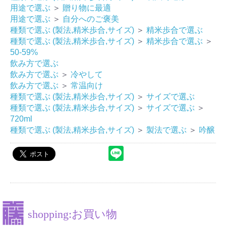
用途で選ぶ
＞
贈り物に最適
用途で選ぶ
＞
自分へのご褒美
種類で選ぶ (製法,精米歩合,サイズ)
＞
精米歩合で選ぶ
種類で選ぶ (製法,精米歩合,サイズ)
＞
精米歩合で選ぶ
＞
50-59%
飲み方で選ぶ
飲み方で選ぶ
＞
冷やして
飲み方で選ぶ
＞
常温向け
種類で選ぶ (製法,精米歩合,サイズ)
＞
サイズで選ぶ
種類で選ぶ (製法,精米歩合,サイズ)
＞
サイズで選ぶ
＞
お買い物を続ける
カートへ進む
720ml
種類で選ぶ (製法,精米歩合,サイズ)
＞
製法で選ぶ
＞
吟醸
shopping:お買い物