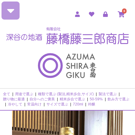
0
全て
|
用途で選ぶ
|
種類で選ぶ (製法,精米歩合,サイズ)
|
製法で選ぶ
|
贈り物に最適
|
自分へのご褒美
|
精米歩合で選ぶ
|
50-59%
|
飲み方で選ぶ
|
冷やして
|
常温向け
|
サイズで選ぶ
|
720ml
|
吟醸