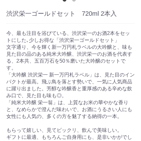
渋沢栄一ゴールドセット 720ml 2本入
今、最も注目を浴びている、渋沢栄一のお酒2本をセッ
トにした､少しお得な「渋沢栄一ゴールドセット」
文字通り、今を輝く新一万円札ラベルの大吟醸と、味も
見た目の品のある純米大吟醸、渋沢栄一のお酒を代表す
る、2本共、五百万石を50％磨いた大吟醸のセットで
す。
「大吟醸 渋沢栄一 新一万円札ラベル」は、見た目のイン
パクトが最高。飛ぶ鳥を落とす勢いで、一気に人気商品
に躍り出ました。芳醇な吟醸香と重厚感のある辛めな飲
み口で、見た目も味も◎。
「純米大吟醸 栄一翁」は、上質なお米の華やかな香り
と、なめらかで澄んだ味わいで、お酒にうるさい人にも
女性にも人気の、多くの方を魅了する納得の一本。
もらって嬉しい、見てビックリ、飲んで美味しい。
ギフトに最適、もちろんご自身用にも、是非いかがでし