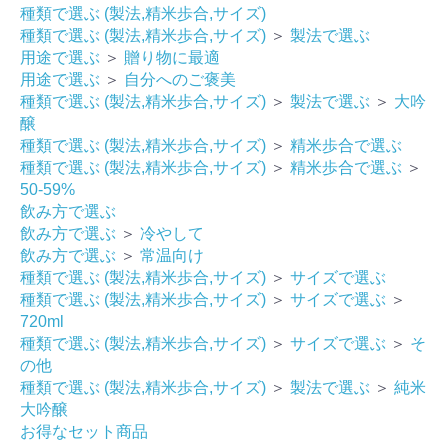
種類で選ぶ (製法,精米歩合,サイズ)
種類で選ぶ (製法,精米歩合,サイズ)
＞
製法で選ぶ
用途で選ぶ
＞
贈り物に最適
用途で選ぶ
＞
自分へのご褒美
種類で選ぶ (製法,精米歩合,サイズ)
＞
製法で選ぶ
＞
大吟
醸
種類で選ぶ (製法,精米歩合,サイズ)
＞
精米歩合で選ぶ
種類で選ぶ (製法,精米歩合,サイズ)
＞
精米歩合で選ぶ
＞
50-59%
飲み方で選ぶ
飲み方で選ぶ
＞
冷やして
飲み方で選ぶ
＞
常温向け
種類で選ぶ (製法,精米歩合,サイズ)
＞
サイズで選ぶ
種類で選ぶ (製法,精米歩合,サイズ)
＞
サイズで選ぶ
＞
お買い物を続ける
カートへ進む
720ml
種類で選ぶ (製法,精米歩合,サイズ)
＞
サイズで選ぶ
＞
そ
の他
種類で選ぶ (製法,精米歩合,サイズ)
＞
製法で選ぶ
＞
純米
大吟醸
お得なセット商品