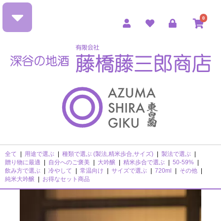
0
全て
|
用途で選ぶ
|
種類で選ぶ (製法,精米歩合,サイズ)
|
製法で選ぶ
|
贈り物に最適
|
自分へのご褒美
|
大吟醸
|
精米歩合で選ぶ
|
50-59%
|
飲み方で選ぶ
|
冷やして
|
常温向け
|
サイズで選ぶ
|
720ml
|
その他
|
純米大吟醸
|
お得なセット商品